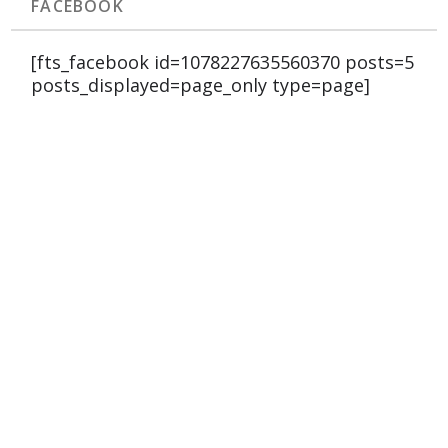
FACEBOOK
[fts_facebook id=1078227635560370 posts=5
posts_displayed=page_only type=page]