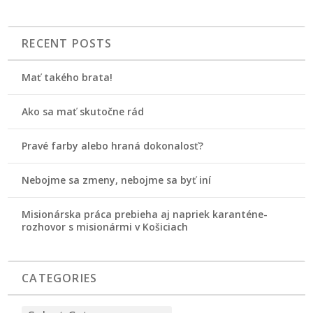
RECENT POSTS
Mať takého brata!
Ako sa mať skutočne rád
Pravé farby alebo hraná dokonalosť?
Nebojme sa zmeny, nebojme sa byť iní
Misionárska práca prebieha aj napriek karanténe-
rozhovor s misionármi v Košiciach
CATEGORIES