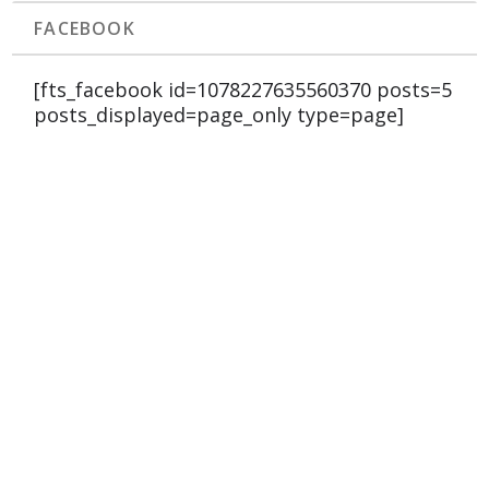
FACEBOOK
[fts_facebook id=1078227635560370 posts=5
posts_displayed=page_only type=page]