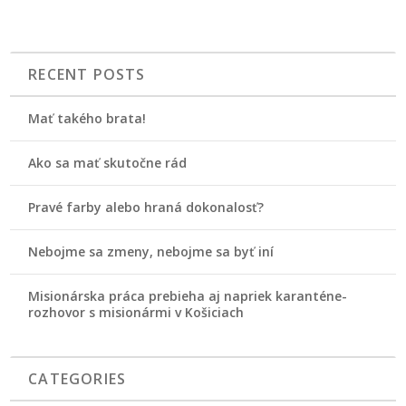
RECENT POSTS
Mať takého brata!
Ako sa mať skutočne rád
Pravé farby alebo hraná dokonalosť?
Nebojme sa zmeny, nebojme sa byť iní
Misionárska práca prebieha aj napriek karanténe-
rozhovor s misionármi v Košiciach
CATEGORIES