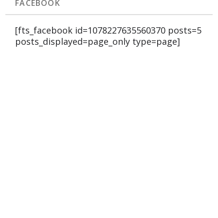
FACEBOOK
[fts_facebook id=1078227635560370 posts=5
posts_displayed=page_only type=page]