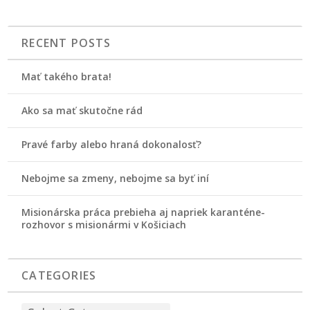
RECENT POSTS
Mať takého brata!
Ako sa mať skutočne rád
Pravé farby alebo hraná dokonalosť?
Nebojme sa zmeny, nebojme sa byť iní
Misionárska práca prebieha aj napriek karanténe-
rozhovor s misionármi v Košiciach
CATEGORIES