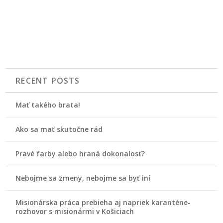
RECENT POSTS
Mať takého brata!
Ako sa mať skutočne rád
Pravé farby alebo hraná dokonalosť?
Nebojme sa zmeny, nebojme sa byť iní
Misionárska práca prebieha aj napriek karanténe-
rozhovor s misionármi v Košiciach