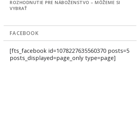
ROZHODNUTIE PRE NÁBOŽENSTVO – MÔŽEME SI
VYBRAŤ
FACEBOOK
[fts_facebook id=1078227635560370 posts=5
posts_displayed=page_only type=page]