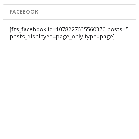
FACEBOOK
[fts_facebook id=1078227635560370 posts=5
posts_displayed=page_only type=page]