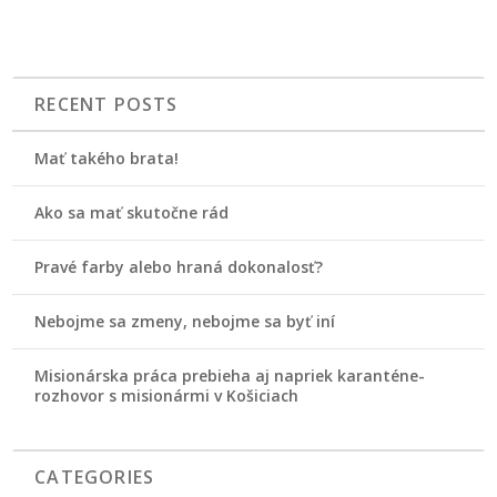
RECENT POSTS
Mať takého brata!
Ako sa mať skutočne rád
Pravé farby alebo hraná dokonalosť?
Nebojme sa zmeny, nebojme sa byť iní
Misionárska práca prebieha aj napriek karanténe-
rozhovor s misionármi v Košiciach
CATEGORIES