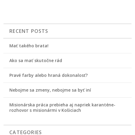
RECENT POSTS
Mať takého brata!
Ako sa mať skutočne rád
Pravé farby alebo hraná dokonalosť?
Nebojme sa zmeny, nebojme sa byť iní
Misionárska práca prebieha aj napriek karanténe-
rozhovor s misionármi v Košiciach
CATEGORIES