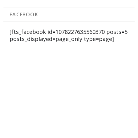
FACEBOOK
[fts_facebook id=1078227635560370 posts=5
posts_displayed=page_only type=page]