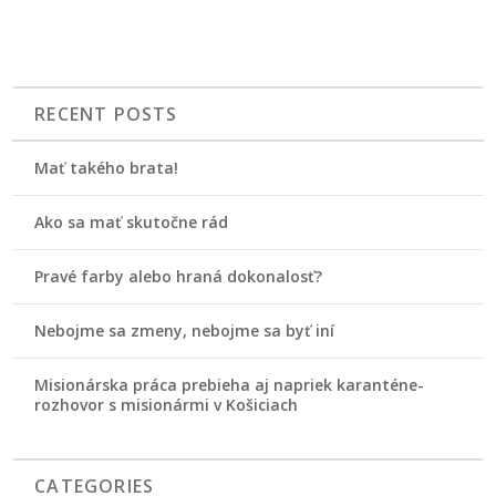
RECENT POSTS
Mať takého brata!
Ako sa mať skutočne rád
Pravé farby alebo hraná dokonalosť?
Nebojme sa zmeny, nebojme sa byť iní
Misionárska práca prebieha aj napriek karanténe-
rozhovor s misionármi v Košiciach
CATEGORIES