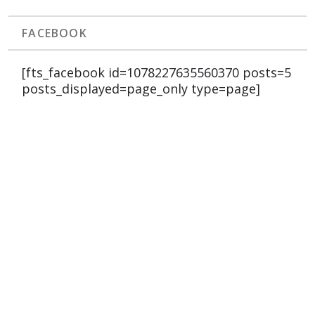
FACEBOOK
[fts_facebook id=1078227635560370 posts=5
posts_displayed=page_only type=page]