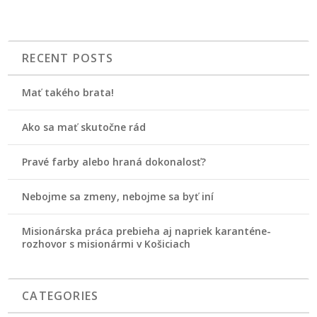
RECENT POSTS
Mať takého brata!
Ako sa mať skutočne rád
Pravé farby alebo hraná dokonalosť?
Nebojme sa zmeny, nebojme sa byť iní
Misionárska práca prebieha aj napriek karanténe-
rozhovor s misionármi v Košiciach
CATEGORIES