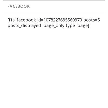
FACEBOOK
[fts_facebook id=1078227635560370 posts=5
posts_displayed=page_only type=page]