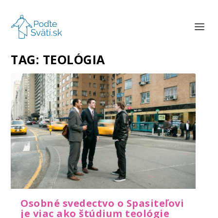
TAG:
TEOLÓGIA
Osobné svedectvo o Spasiteľovi
je viac ako štúdium teológie