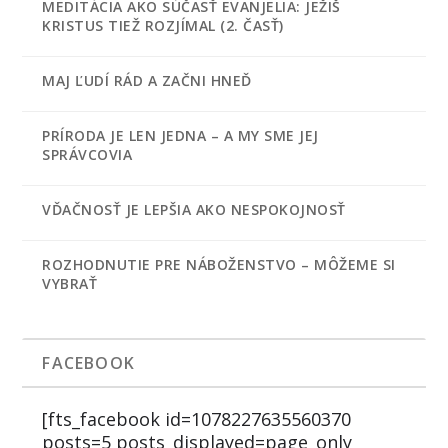
MEDITÁCIA AKO SÚČASŤ EVANJELIA: JEŽIŠ
KRISTUS TIEŽ ROZJÍMAL (2. ČASŤ)
MAJ ĽUDÍ RÁD A ZAČNI HNEĎ
PRÍRODA JE LEN JEDNA – A MY SME JEJ
SPRÁVCOVIA
VĎAČNOSŤ JE LEPŠIA AKO NESPOKOJNOSŤ
ROZHODNUTIE PRE NÁBOŽENSTVO – MÔŽEME SI
VYBRAŤ
FACEBOOK
[fts_facebook id=1078227635560370
posts=5 posts_displayed=page_only