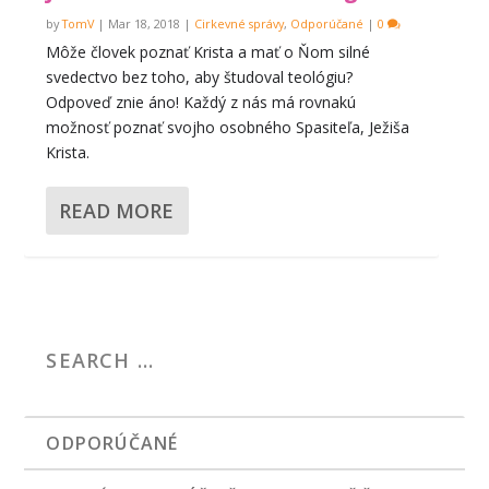
by
TomV
|
Mar 18, 2018
|
Cirkevné správy
,
Odporúčané
|
0
Môže človek poznať Krista a mať o Ňom silné
svedectvo bez toho, aby študoval teológiu?
Odpoveď znie áno! Každý z nás má rovnakú
možnosť poznať svojho osobného Spasiteľa, Ježiša
Krista.
READ MORE
ODPORÚČANÉ