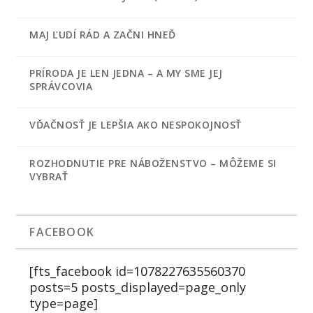
MAJ ĽUDÍ RÁD A ZAČNI HNEĎ
PRÍRODA JE LEN JEDNA – A MY SME JEJ
SPRÁVCOVIA
VĎAČNOSŤ JE LEPŠIA AKO NESPOKOJNOSŤ
ROZHODNUTIE PRE NÁBOŽENSTVO – MÔŽEME SI
VYBRAŤ
FACEBOOK
[fts_facebook id=1078227635560370
posts=5 posts_displayed=page_only
type=page]