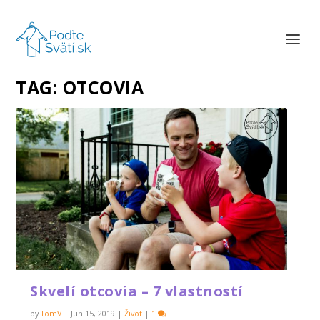
TAG:
OTCOVIA
Skvelí otcovia – 7 vlastností
by
TomV
|
Jun 15, 2019
|
Život
|
1