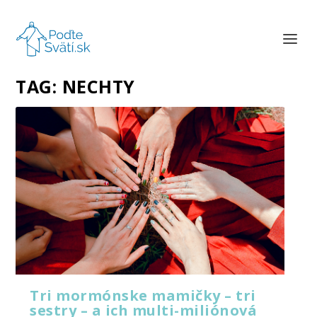
TAG:
NECHTY
Tri mormónske mamičky – tri
sestry – a ich multi-miliónová