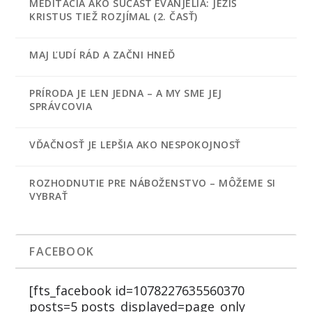
MEDITÁCIA AKO SÚČASŤ EVANJELIA: JEŽIŠ
KRISTUS TIEŽ ROZJÍMAL (2. ČASŤ)
MAJ ĽUDÍ RÁD A ZAČNI HNEĎ
PRÍRODA JE LEN JEDNA – A MY SME JEJ
SPRÁVCOVIA
VĎAČNOSŤ JE LEPŠIA AKO NESPOKOJNOSŤ
ROZHODNUTIE PRE NÁBOŽENSTVO – MÔŽEME SI
VYBRAŤ
FACEBOOK
[fts_facebook id=1078227635560370
posts=5 posts_displayed=page_only