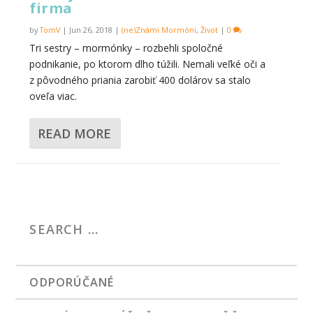
firma
by
TomV
|
Jun 26, 2018
|
(ne)Známi Mormóni
,
Život
|
0
Tri sestry – mormónky – rozbehli spoločné
podnikanie, po ktorom dlho túžili. Nemali veľké oči a
z pôvodného priania zarobiť 400 dolárov sa stalo
oveľa viac.
READ MORE
ODPORÚČANÉ