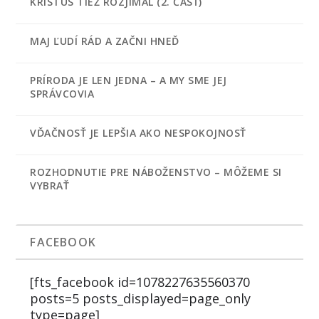
KRISTUS TIEŽ ROZJÍMAL (2. ČASŤ)
MAJ ĽUDÍ RÁD A ZAČNI HNEĎ
PRÍRODA JE LEN JEDNA – A MY SME JEJ
SPRÁVCOVIA
VĎAČNOSŤ JE LEPŠIA AKO NESPOKOJNOSŤ
ROZHODNUTIE PRE NÁBOŽENSTVO – MÔŽEME SI
VYBRAŤ
FACEBOOK
[fts_facebook id=1078227635560370
posts=5 posts_displayed=page_only
type=page]