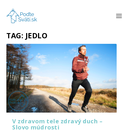
TAG:
JEDLO
V zdravom tele zdravý duch –
Slovo múdrosti