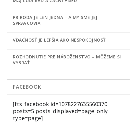
MAJ ĽUDÍ RÁD A ZAČNI HNEĎ
PRÍRODA JE LEN JEDNA – A MY SME JEJ
SPRÁVCOVIA
VĎAČNOSŤ JE LEPŠIA AKO NESPOKOJNOSŤ
ROZHODNUTIE PRE NÁBOŽENSTVO – MÔŽEME SI
VYBRAŤ
FACEBOOK
[fts_facebook id=1078227635560370
posts=5 posts_displayed=page_only
type=page]