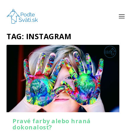
TAG:
INSTAGRAM
Pravé farby alebo hraná
dokonalosť?