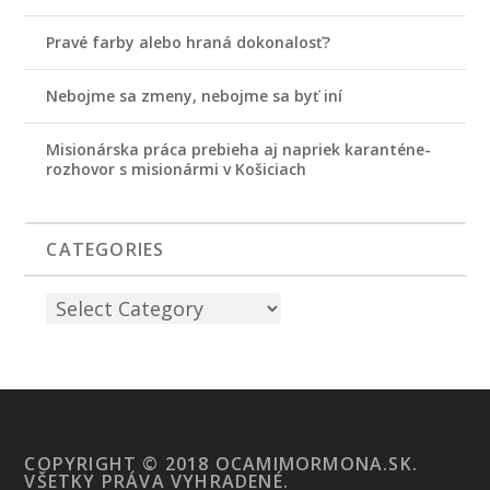
Pravé farby alebo hraná dokonalosť?
Nebojme sa zmeny, nebojme sa byť iní
Misionárska práca prebieha aj napriek karanténe-
rozhovor s misionármi v Košiciach
CATEGORIES
COPYRIGHT © 2018 OCAMIMORMONA.SK.
VŠETKY PRÁVA VYHRADENÉ.