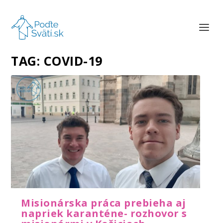
TAG:
COVID-19
Misionárska práca prebieha aj
napriek karanténe- rozhovor s