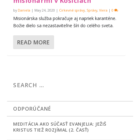
misionármi v Košiciach
by
Daniela
|
May 24, 2020
|
Cirkevné správy
,
Správy
,
Viera
|
0
Misionárska služba pokračuje aj napriek karanténe.
Božie dielo sa nezastaviteľne šíri do celého sveta.
READ MORE
ODPORÚČANÉ
MEDITÁCIA AKO SÚČASŤ EVANJELIA: JEŽIŠ
KRISTUS TIEŽ ROZJÍMAL (2. ČASŤ)