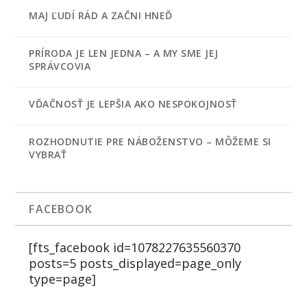
MAJ ĽUDÍ RÁD A ZAČNI HNEĎ
PRÍRODA JE LEN JEDNA – A MY SME JEJ
SPRÁVCOVIA
VĎAČNOSŤ JE LEPŠIA AKO NESPOKOJNOSŤ
ROZHODNUTIE PRE NÁBOŽENSTVO – MÔŽEME SI
VYBRAŤ
FACEBOOK
[fts_facebook id=1078227635560370
posts=5 posts_displayed=page_only
type=page]