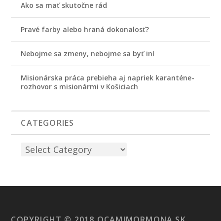
Ako sa mať skutočne rád
Pravé farby alebo hraná dokonalosť?
Nebojme sa zmeny, nebojme sa byť iní
Misionárska práca prebieha aj napriek karanténe-
rozhovor s misionármi v Košiciach
CATEGORIES
COPYRIGHT © 2018 OCAMIMORMONA.SK.