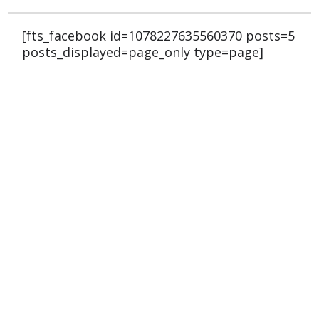
[fts_facebook id=1078227635560370 posts=5
posts_displayed=page_only type=page]