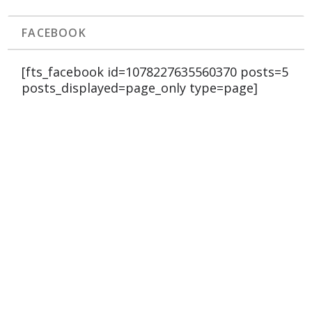
FACEBOOK
[fts_facebook id=1078227635560370 posts=5
posts_displayed=page_only type=page]