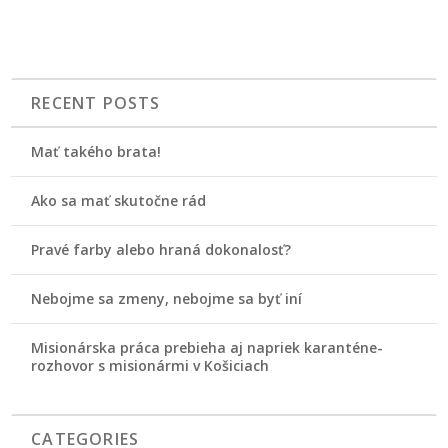
RECENT POSTS
Mať takého brata!
Ako sa mať skutočne rád
Pravé farby alebo hraná dokonalosť?
Nebojme sa zmeny, nebojme sa byť iní
Misionárska práca prebieha aj napriek karanténe-
rozhovor s misionármi v Košiciach
CATEGORIES