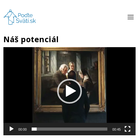
Náš potenciál
Video
Player
00:00
00:45