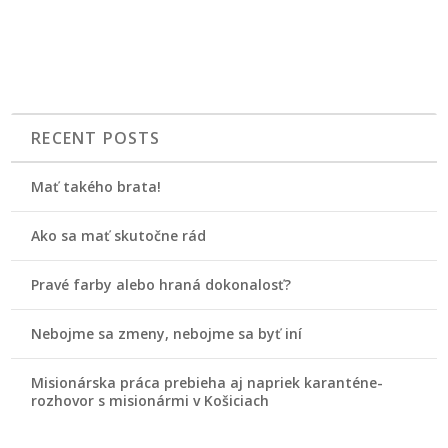
RECENT POSTS
Mať takého brata!
Ako sa mať skutočne rád
Pravé farby alebo hraná dokonalosť?
Nebojme sa zmeny, nebojme sa byť iní
Misionárska práca prebieha aj napriek karanténe-
rozhovor s misionármi v Košiciach