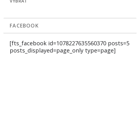
VYBRAŤ
FACEBOOK
[fts_facebook id=1078227635560370 posts=5
posts_displayed=page_only type=page]