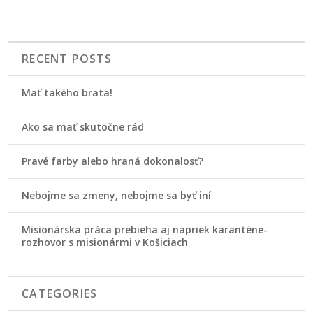
RECENT POSTS
Mať takého brata!
Ako sa mať skutočne rád
Pravé farby alebo hraná dokonalosť?
Nebojme sa zmeny, nebojme sa byť iní
Misionárska práca prebieha aj napriek karanténe-
rozhovor s misionármi v Košiciach
CATEGORIES