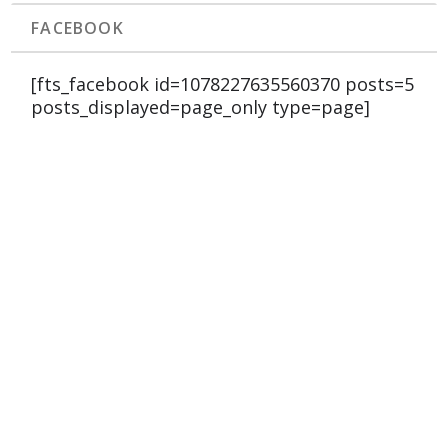
FACEBOOK
[fts_facebook id=1078227635560370 posts=5
posts_displayed=page_only type=page]