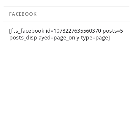
FACEBOOK
[fts_facebook id=1078227635560370 posts=5
posts_displayed=page_only type=page]