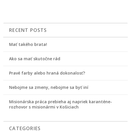
RECENT POSTS
Mať takého brata!
Ako sa mať skutočne rád
Pravé farby alebo hraná dokonalosť?
Nebojme sa zmeny, nebojme sa byť iní
Misionárska práca prebieha aj napriek karanténe-
rozhovor s misionármi v Košiciach
CATEGORIES