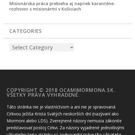
Misionárska práca prebieha aj napriek karanténe-
rozhovor s misionármi v Košiciach
CATEGORIES
COPYRIGHT © 2018 OCAMIMORMONA.SK.
VŠETKY PRÁVA VYHRADENÉ.
Táto stránka nie je vlastníctvom a ani nie je spravovaná
Cirkvou Ježiša Krista Svätých neskorších dní (nazývaní ako
Mormoni alebo LDS). Zverejnené názory nemusia zákonite
predstavovať postoj Cirkvi. Za názory vyjadrené jednotlivými
užívateľmi tejto stránky sú zodpovední práve títo užívatelia.