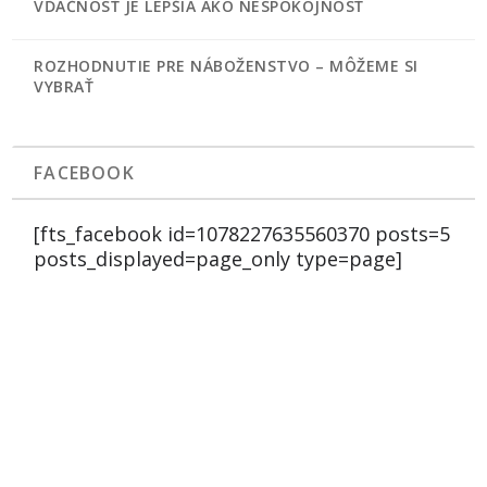
VĎAČNOSŤ JE LEPŠIA AKO NESPOKOJNOSŤ
ROZHODNUTIE PRE NÁBOŽENSTVO – MÔŽEME SI
VYBRAŤ
FACEBOOK
[fts_facebook id=1078227635560370 posts=5
posts_displayed=page_only type=page]