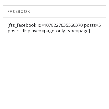
FACEBOOK
[fts_facebook id=1078227635560370 posts=5
posts_displayed=page_only type=page]