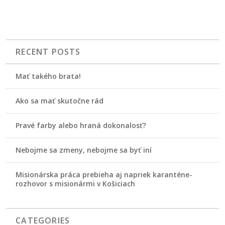
RECENT POSTS
Mať takého brata!
Ako sa mať skutočne rád
Pravé farby alebo hraná dokonalosť?
Nebojme sa zmeny, nebojme sa byť iní
Misionárska práca prebieha aj napriek karanténe-
rozhovor s misionármi v Košiciach
CATEGORIES