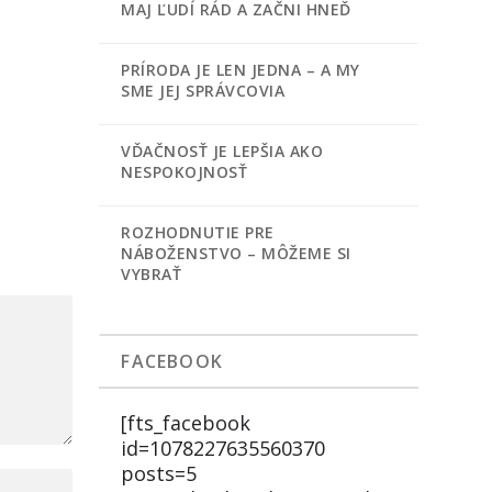
MAJ ĽUDÍ RÁD A ZAČNI HNEĎ
PRÍRODA JE LEN JEDNA – A MY
SME JEJ SPRÁVCOVIA
VĎAČNOSŤ JE LEPŠIA AKO
NESPOKOJNOSŤ
ROZHODNUTIE PRE
NÁBOŽENSTVO – MÔŽEME SI
VYBRAŤ
FACEBOOK
[fts_facebook
id=1078227635560370
posts=5