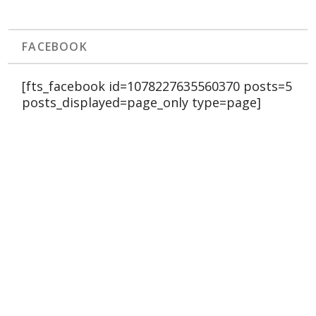
FACEBOOK
[fts_facebook id=1078227635560370 posts=5
posts_displayed=page_only type=page]