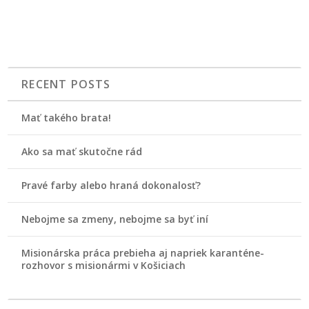
RECENT POSTS
Mať takého brata!
Ako sa mať skutočne rád
Pravé farby alebo hraná dokonalosť?
Nebojme sa zmeny, nebojme sa byť iní
Misionárska práca prebieha aj napriek karanténe-
rozhovor s misionármi v Košiciach