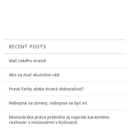
RECENT POSTS
Mať takého brata!
Ako sa mať skutočne rád
Pravé farby alebo hraná dokonalosť?
Nebojme sa zmeny, nebojme sa byť iní
Misionárska práca prebieha aj napriek karanténe-
rozhovor s misionármi v Košiciach