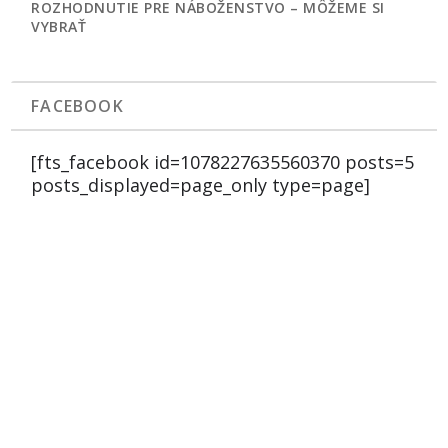
ROZHODNUTIE PRE NÁBOŽENSTVO – MÔŽEME SI
VYBRAŤ
FACEBOOK
[fts_facebook id=1078227635560370 posts=5
posts_displayed=page_only type=page]