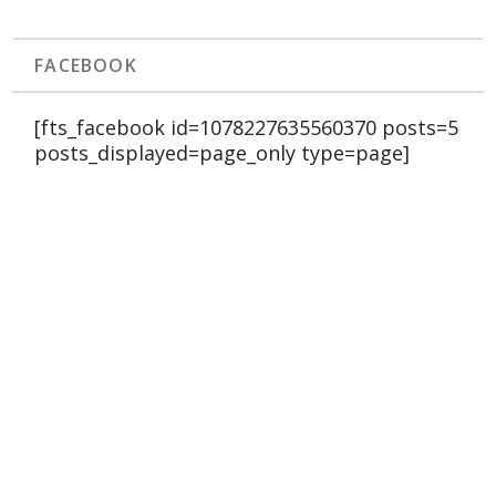
FACEBOOK
[fts_facebook id=1078227635560370 posts=5
posts_displayed=page_only type=page]