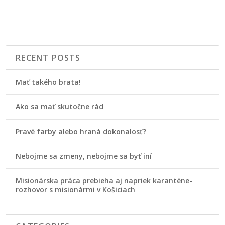
RECENT POSTS
Mať takého brata!
Ako sa mať skutočne rád
Pravé farby alebo hraná dokonalosť?
Nebojme sa zmeny, nebojme sa byť iní
Misionárska práca prebieha aj napriek karanténe-
rozhovor s misionármi v Košiciach