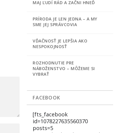
MAJ ĽUDÍ RÁD A ZAČNI HNEĎ
PRÍRODA JE LEN JEDNA – A MY
SME JEJ SPRÁVCOVIA
VĎAČNOSŤ JE LEPŠIA AKO
NESPOKOJNOSŤ
ROZHODNUTIE PRE
NÁBOŽENSTVO – MÔŽEME SI
VYBRAŤ
FACEBOOK
[fts_facebook
id=1078227635560370
posts=5