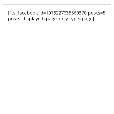
[fts_facebook id=1078227635560370 posts=5
posts_displayed=page_only type=page]