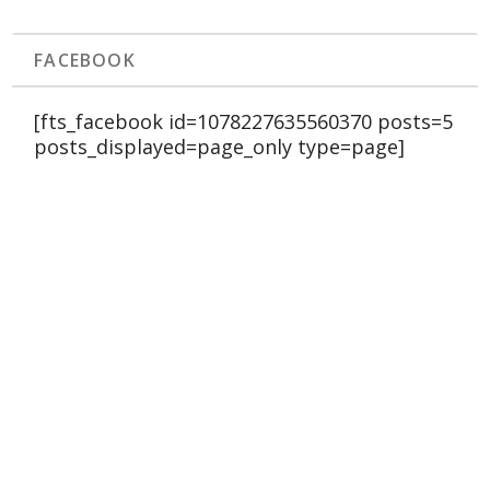
FACEBOOK
[fts_facebook id=1078227635560370 posts=5
posts_displayed=page_only type=page]