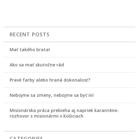
RECENT POSTS
Mať takého brata!
Ako sa mať skutočne rád
Pravé farby alebo hraná dokonalosť?
Nebojme sa zmeny, nebojme sa byť iní
Misionárska práca prebieha aj napriek karanténe-
rozhovor s misionármi v Košiciach
CATEGORIES