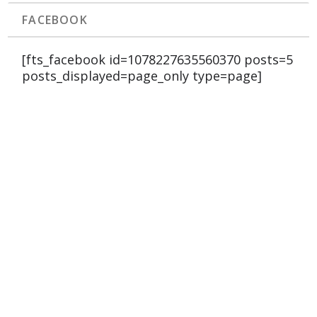
FACEBOOK
[fts_facebook id=1078227635560370 posts=5
posts_displayed=page_only type=page]