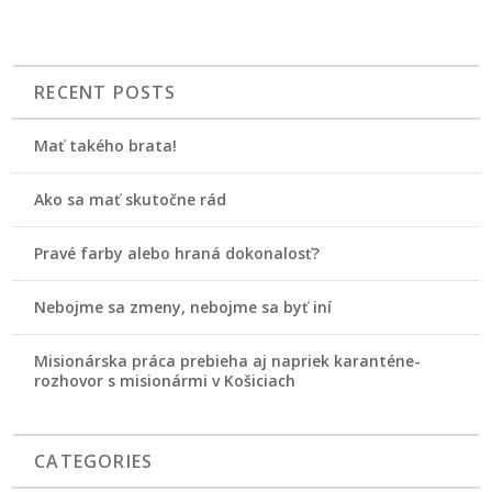
RECENT POSTS
Mať takého brata!
Ako sa mať skutočne rád
Pravé farby alebo hraná dokonalosť?
Nebojme sa zmeny, nebojme sa byť iní
Misionárska práca prebieha aj napriek karanténe-
rozhovor s misionármi v Košiciach
CATEGORIES