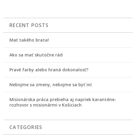
RECENT POSTS
Mať takého brata!
Ako sa mať skutočne rád
Pravé farby alebo hraná dokonalosť?
Nebojme sa zmeny, nebojme sa byť iní
Misionárska práca prebieha aj napriek karanténe-
rozhovor s misionármi v Košiciach
CATEGORIES