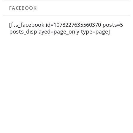
FACEBOOK
[fts_facebook id=1078227635560370 posts=5
posts_displayed=page_only type=page]