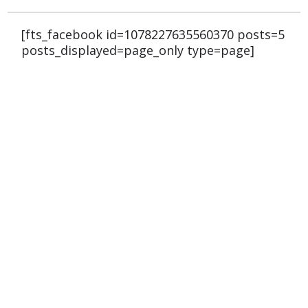
[fts_facebook id=1078227635560370 posts=5
posts_displayed=page_only type=page]