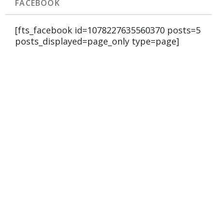
FACEBOOK
[fts_facebook id=1078227635560370 posts=5
posts_displayed=page_only type=page]