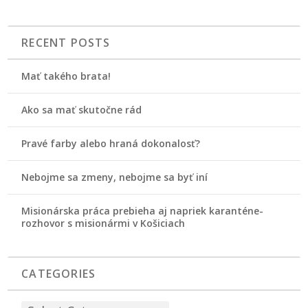
RECENT POSTS
Mať takého brata!
Ako sa mať skutočne rád
Pravé farby alebo hraná dokonalosť?
Nebojme sa zmeny, nebojme sa byť iní
Misionárska práca prebieha aj napriek karanténe-
rozhovor s misionármi v Košiciach
CATEGORIES