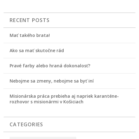
RECENT POSTS
Mať takého brata!
Ako sa mať skutočne rád
Pravé farby alebo hraná dokonalosť?
Nebojme sa zmeny, nebojme sa byť iní
Misionárska práca prebieha aj napriek karanténe-
rozhovor s misionármi v Košiciach
CATEGORIES