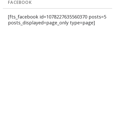
FACEBOOK
[fts_facebook id=1078227635560370 posts=5
posts_displayed=page_only type=page]