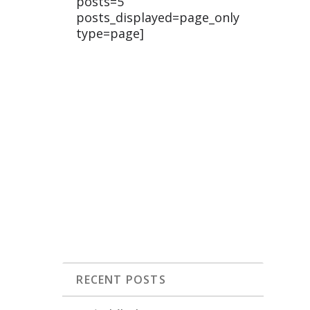
posts=5
posts_displayed=page_only
type=page]
RECENT POSTS