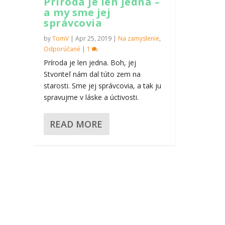
Príroda je len jedna –
a my sme jej
správcovia
by
TomV
|
Apr 25, 2019
|
Na zamyslenie
,
Odporúčané
|
1
Príroda je len jedna. Boh, jej
Stvoriteľ nám dal túto zem na
starosti. Sme jej správcovia, a tak ju
spravujme v láske a úctivosti.
READ MORE