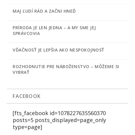
MAJ ĽUDÍ RÁD A ZAČNI HNEĎ
PRÍRODA JE LEN JEDNA – A MY SME JEJ
SPRÁVCOVIA
VĎAČNOSŤ JE LEPŠIA AKO NESPOKOJNOSŤ
ROZHODNUTIE PRE NÁBOŽENSTVO – MÔŽEME SI
VYBRAŤ
FACEBOOK
[fts_facebook id=1078227635560370
posts=5 posts_displayed=page_only
type=page]