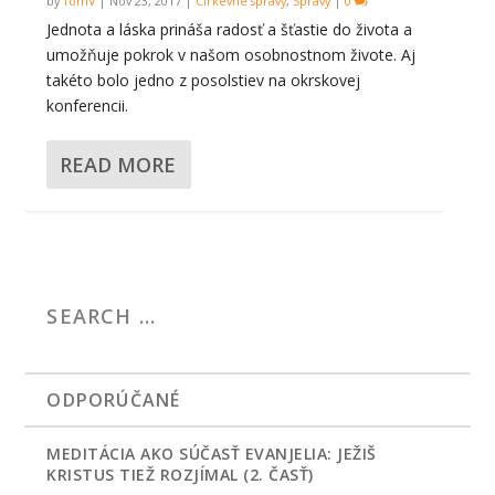
by
TomV
|
Nov 23, 2017
|
Cirkevné správy
,
Správy
|
0
Jednota a láska prináša radosť a šťastie do života a
umožňuje pokrok v našom osobnostnom živote. Aj
takéto bolo jedno z posolstiev na okrskovej
konferencii.
READ MORE
ODPORÚČANÉ
MEDITÁCIA AKO SÚČASŤ EVANJELIA: JEŽIŠ
KRISTUS TIEŽ ROZJÍMAL (2. ČASŤ)