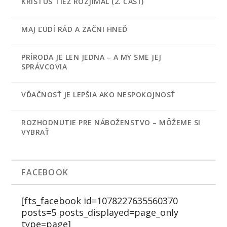
KRISTUS TIEŽ ROZJÍMAL (2. ČASŤ)
MAJ ĽUDÍ RÁD A ZAČNI HNEĎ
PRÍRODA JE LEN JEDNA – A MY SME JEJ
SPRÁVCOVIA
VĎAČNOSŤ JE LEPŠIA AKO NESPOKOJNOSŤ
ROZHODNUTIE PRE NÁBOŽENSTVO – MÔŽEME SI
VYBRAŤ
FACEBOOK
[fts_facebook id=1078227635560370
posts=5 posts_displayed=page_only
type=page]