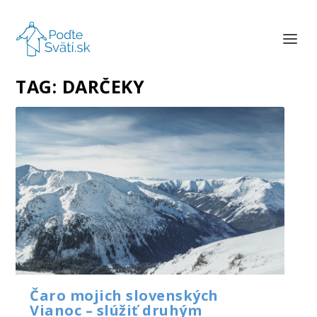
TAG:
DARČEKY
Čaro mojich slovenských
Vianoc – slúžiť druhým