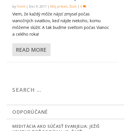
by
TomV
|
Dec 9, 2017
|
Môj príbeh
,
Život
|
0
Viem, že každý môže nájsť zmysel počas
vianočných sviatkov, keď nájde niekoho, komu
môžeme slúžiť. A tak buďme svetlom počas Vianoc
a celého roka!
READ MORE
ODPORÚČANÉ
MEDITÁCIA AKO SÚČASŤ EVANJELIA: JEŽIŠ